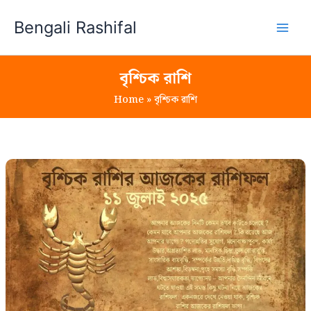
Skip
Bengali Rashifal
to
content
বৃশ্চিক রাশি
Home
বৃশ্চিক রাশি
১১
জুলাই
২০২৫
বৃশ্চিক
রাশি
আজকের
দিন
(Vrishchik
Rashi