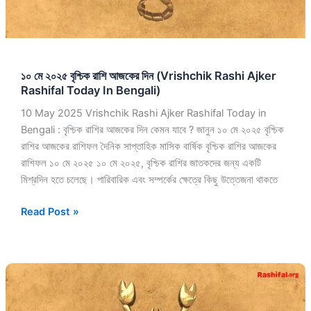
(Vrishchik
Rashi
Ajker
Rashifal
১০ মে ২০২৫ বৃশ্চিক রাশি আজকের দিন (Vrishchik Rashi Ajker
Today
Rashifal Today In Bengali)
In
Bengali)
10 May 2025 Vrishchik Rashi Ajker Rashifal Today in
Bengali : বৃশ্চিক রাশির আজকের দিন কেমন যাবে ? জানুন ১০ মে ২০২৫ বৃশ্চিক
রাশির আজকের রাশিফল দৈনিক সাপ্তাহিক মাসিক বার্ষিক বৃশ্চিক রাশির আজকের
রাশিফল ১০ মে ২০২৫ ১০ মে ২০২৫, বৃশ্চিক রাশির জাতকদের জন্য একটি
মিশ্রদিন হতে চলেছে। পারিবারিক এবং সম্পর্কের ক্ষেত্রে কিছু উত্তেজনা থাকতে
Read Post »
৭
মে
২০২৫