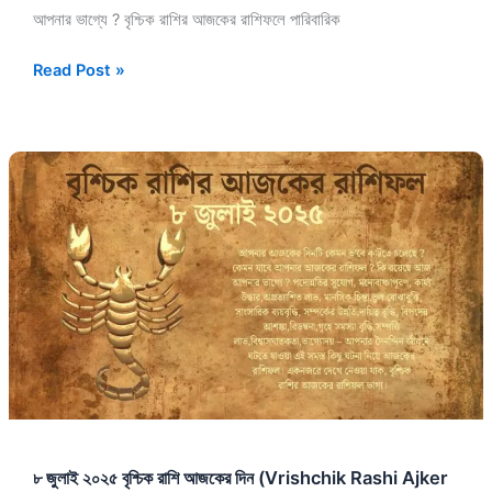
আপনার ভাগ্যে ? বৃশ্চিক রাশির আজকের রাশিফলে পারিবারিক
Read Post »
৮
জুলাই
২০২৫
বৃশ্চিক
রাশি
আজকের
দিন
(Vrishchik
Rashi
Ajker
Rashifal
Today
৮ জুলাই ২০২৫ বৃশ্চিক রাশি আজকের দিন (Vrishchik Rashi Ajker
In