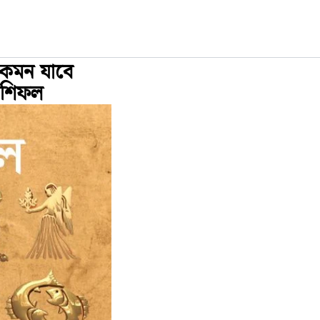
কেমন যাবে
াশিফল