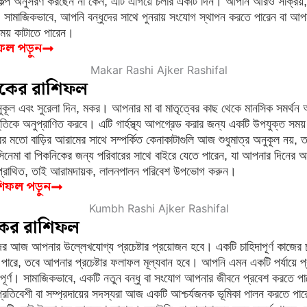
কল্প অনুসরণ করছেন না কেন, এটি এগিয়ে চলার একটি দিন। আপনি আরও সক্রিয়, উ
 সামাজিকভাবে, আপনি বন্ধুদের সাথে পুনরায় সংযোগ স্থাপন করতে পারেন বা আ
ময় কাটাতে পারেন।
িফল পড়ুন
কের রাশিফল
ূল এবং সুরেলা দিন, মকর। আপনার মা বা মাতৃত্বের কাছ থেকে মানসিক সমর্থন 
ূতিকে অনুপ্রাণিত করবে। এটি গার্হস্থ্য আপগ্রেড করার জন্য একটি উপযুক্ত সময
র মতো বাড়ির আরামের সাথে সম্পর্কিত কেনাকাটাগুলি আজ শুধুমাত্র অনুকূল নয়, তবে দ
নেমা বা পিকনিকের জন্য পরিবারের সাথে বাইরে যেতে পারেন, যা আপনার দিনের 
রে প্রোথিত, তাই আরামদায়ক, লালনপালন পরিবেশ উপভোগ করুন।
শিফল পড়ুন
কের রাশিফল
ের আজ আপনার উল্লেখযোগ্য প্রচেষ্টার প্রয়োজন হবে। একটি চাহিদাপূর্ণ কাজের
ে পারে, তবে আপনার প্রচেষ্টার ফলাফল মূল্যবান হবে। আপনি এমন একটি পর্যায়ে 
ত্বপূর্ণ। সামাজিকভাবে, একটি নতুন বন্ধু বা সংযোগ আপনার জীবনে প্রবেশ করতে প
। প্রতিবেশী বা সম্প্রদায়ের সদস্যরা আজ একটি আশ্চর্যজনক ভূমিকা পালন করতে পা