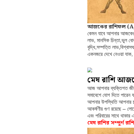
আজকের রাশিফল (Aj
কেমন যাবে আপনার আজকের রা
লাভ, মানসিক চিন্তা,ভুল বোঝা
বৃদ্ধি,সম্পত্তি লাভ,বিশ্
একনজরে দেখে নেওয়া যাক, 
মেষ রাশি আজ
আজ আপনার ব্যক্তিগত জীবন
সমাবেশে যোগ দিতে পারেন য
আপনার উপস্থিতি আপনার চা
আকর্ষণীয় গুণ রয়েছে – ল
এবং পরিবারের সাথে থাকার এ
মেষ রাশির সম্পূর্ণ রা