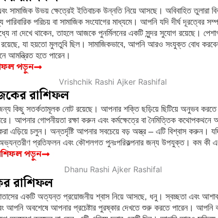
ং সামাজিক উভয় ক্ষেত্রেই ইতিবাচক উন্নতি নিয়ে আসছে। অবিবাহিত তুলারা বিবা
্য পারিবারিক পরিচয় বা সামাজিক সংযোগের মাধ্যমে। আপনি যদি দীর্ঘ দূরত্বের সম্প
মধ্যে না দেখে থাকেন, তাহলে আজকে পুনর্মিলনের একটি সুন্দর সুযোগ রয়েছে। পে
 রয়েছে, যা হয়তো মুলতুবি ছিল। সামাজিকভাবে, আপনি আরও সংযুক্ত বোধ করবেন 
াপনে আমন্ত্রিত হতে পারেন।
শিফল পড়ুন
আজকের রাশিফল
 জন্য কিছু সতর্কতামূলক নোট রয়েছে। আপনার শক্তি ছড়িয়ে ছিটিয়ে অনুভব করতে
ারে। আপনার গোপনীয়তা রক্ষা করুন এবং কর্মক্ষেত্রে বা নৈমিত্তিক কথোপকথনে
া এড়িয়ে চলুন। অন্তর্দৃষ্টি আপনার সবচেয়ে বড় অস্ত্র – এটি বিশ্বাস করুন। য
 অভ্যন্তরীণ প্রতিফলন এবং কৌশলগত পুনঃপরিকল্পনার জন্য উপযুক্ত। কম কী এবং
 রাশিফল পড়ুন
ের রাশিফল
াসের একটি অত্যন্ত প্রয়োজনীয় শ্বাস নিয়ে আসছে, ধনু। স্বচ্ছতা এবং আশা
এবং আপনি অবশেষে আপনার প্রচেষ্টার পুরষ্কার দেখতে শুরু করতে পারেন। আপনি