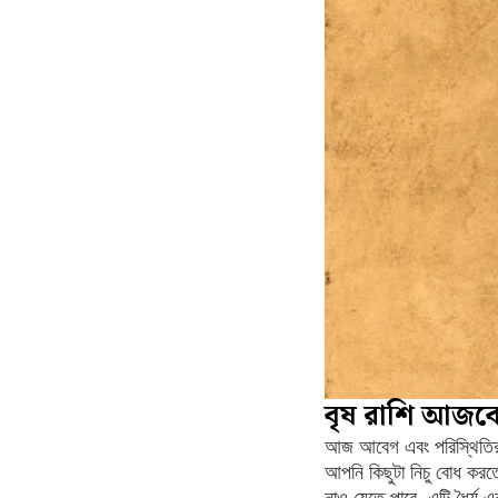
বৃষ রাশি আজক
আজ আবেগ এবং পরিস্থিতির 
আপনি কিছুটা নিচু বোধ করতে
নাও যেতে পারে, এটি ধৈর্য 