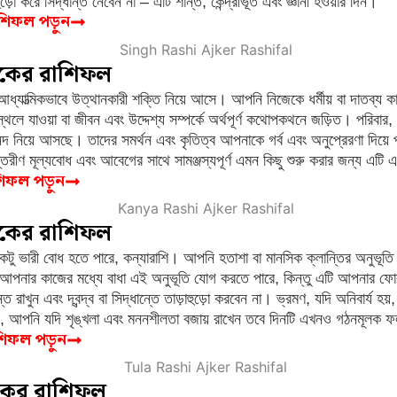
়ো করে সিদ্ধান্ত নেবেন না – এটি শান্ত, কেন্দ্রীভূত এবং জ্ঞানী হওয়ার দিন।
রাশিফল পড়ুন
কের রাশিফল
াত্মিকভাবে উত্থানকারী শক্তি নিয়ে আসে। আপনি নিজেকে ধর্মীয় বা দাতব্য ক
ে যাওয়া বা জীবন এবং উদ্দেশ্য সম্পর্কে অর্থপূর্ণ কথোপকথনে জড়িত। পরিবার
 নিয়ে আসছে। তাদের সমর্থন এবং কৃতিত্ব আপনাকে গর্ব এবং অনুপ্রেরণা দিয়ে প
ণ মূল্যবোধ এবং আবেগের সাথে সামঞ্জস্যপূর্ণ এমন কিছু শুরু করার জন্য এটি এক
াশিফল পড়ুন
জকের রাশিফল
কটু ভারী বোধ হতে পারে, কন্যারাশি। আপনি হতাশা বা মানসিক ক্লান্তির অনুভূ
পনার কাজের মধ্যে বাধা এই অনুভূতি যোগ করতে পারে, কিন্তু এটি আপনার ফোক
ত রাখুন এবং দ্বন্দ্ব বা সিদ্ধান্তে তাড়াহুড়ো করবেন না। ভ্রমণ, যদি অনিবার্য হ
ও, আপনি যদি শৃঙ্খলা এবং মননশীলতা বজায় রাখেন তবে দিনটি এখনও গঠনমূলক 
াশিফল পড়ুন
কের রাশিফল