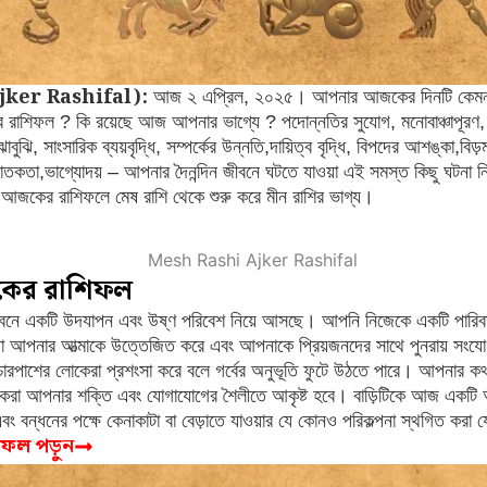
ker Rashifal):
আজ ২ এপ্রিল, ২০২৫। আপনার আজকের দিনটি কেমন 
শিফল ? কি রয়েছে আজ আপনার ভাগ্যে ? পদোন্নতির সুযোগ, মনোবাঞ্চাপূরণ, কা
বুঝি, সাংসারিক ব্যয়বৃদ্ধি, সম্পর্কের উন্নতি,দায়িত্ব বৃদ্ধি, বিপদের আশঙ্কা,বিড়
বাসঘাতকতা,ভাগ্যোদয় – আপনার দৈনন্দিন জীবনে ঘটতে যাওয়া এই সমস্ত কিছু ঘটন
আজকের রাশিফলে মেষ রাশি থেকে শুরু করে মীন রাশির ভাগ্য।
কের রাশিফল
ে একটি উদযাপন এবং উষ্ণ পরিবেশ নিয়ে আসছে। আপনি নিজেকে একটি পারিবারি
া আপনার আত্মাকে উত্তেজিত করে এবং আপনাকে প্রিয়জনদের সাথে পুনরায় সংয
রপাশের লোকেরা প্রশংসা করে বলে গর্বের অনুভূতি ফুটে উঠতে পারে। আপনার ক
োকেরা আপনার শক্তি এবং যোগাযোগের শৈলীতে আকৃষ্ট হবে। বাড়িটিকে আজ একটি অ
বং বন্ধনের পক্ষে কেনাকাটা বা বেড়াতে যাওয়ার যে কোনও পরিকল্পনা স্থগিত করা 
শিফল পড়ুন