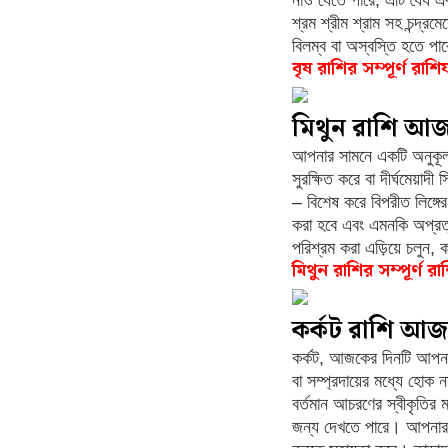
শ্রম শ্রীম শ্রাম সহ চন্দ্
বিলম্ব বা অস্বস্তি হতে পা
বৃষ রাশির সম্পূর্ণ রাশ
মিথুন রাশি আ
আপনার সামনে একটি অনুকূল 
সুরক্ষিত করে বা দীর্ঘমেয়
– বিশেষ করে বিপরীত লিঙ্গে
করা হবে এবং এমনকি অপ্রত
পরিশ্রম করা এড়িয়ে চলুন,
মিথুন রাশির সম্পূর্ণ র
কর্কট রাশি আ
কর্কট, আজকের দিনটি আপনা
বা সম্প্রদায়ের মধ্যে হো
বর্তমান আচরণের স্বীকৃতির 
জন্য দেখতে পারে। আপনার স্