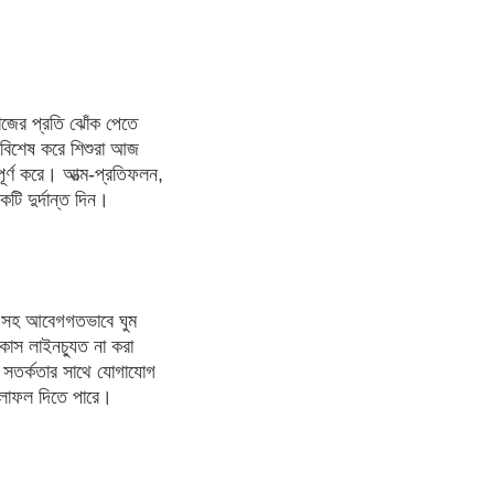
াজের প্রতি ঝোঁক পেতে
, বিশেষ করে শিশুরা আজ
ূর্ণ করে। আত্ম-প্রতিফলন,
টি দুর্দান্ত দিন।
তি সহ আবেগগতভাবে ঘুম
াস লাইনচ্যুত না করা
য়, সতর্কতার সাথে যোগাযোগ
ফলাফল দিতে পারে।