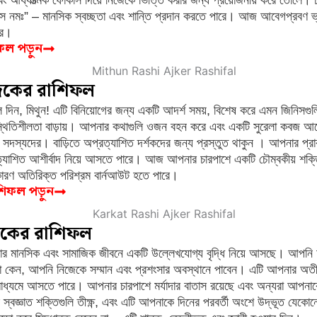
রমেসে নমঃ” – মানসিক স্বচ্ছতা এবং শান্তি প্রদান করতে পারে। আজ আবেগপ্রবণ ভ্
রে।
িফল পড়ুন
জকের রাশিফল
দিন, মিথুন! এটি বিনিয়োগের জন্য একটি আদর্শ সময়, বিশেষ করে এমন জিনিসগু
াদী স্থিতিশীলতা বাড়ায়। আপনার কথাগুলি ওজন বহন করে এবং একটি সুরেলা কবজ আ
র সদস্যদের। বাড়িতে অপ্রত্যাশিত দর্শকদের জন্য প্রস্তুত থাকুন । আপনার প্র
্যাশিত আশীর্বাদ নিয়ে আসতে পারে। আজ আপনার চারপাশে একটি চৌম্বকীয় শক্ত
 কারণ অতিরিক্ত পরিশ্রম বার্নআউট হতে পারে।
াশিফল পড়ুন
জকের রাশিফল
র মানসিক এবং সামাজিক জীবনে একটি উল্লেখযোগ্য বৃদ্ধি নিয়ে আসছে। আপনি
ক না কেন, আপনি নিজেকে সম্মান এবং প্রশংসার অবস্থানে পাবেন। এটি আপনার অতীত
মাধ্যমে আসতে পারে। আপনার চারপাশে মর্যাদার বাতাস রয়েছে এবং অন্যরা আপনাকে 
বজ্ঞাত শক্তিগুলি তীক্ষ্ণ, এবং এটি আপনাকে দিনের পরবর্তী অংশে উদ্ভূত যেকোনো