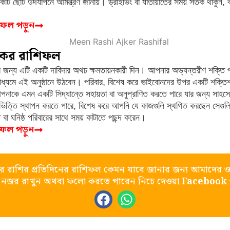
কটি ছোট উদযাপনে আমন্ত্রণ জানায়। ড্রাইভিং বা যাতায়াতের সময় সতর্ক থাকুন, ক
শিফল পড়ুন
কের রাশিফল
 জন্য এটি একটি দাবিদার অথচ ক্ষমতায়নকারী দিন। আপনার অভ্যন্তরীণ শক্তি পরী
াধ্যমে এই অনুষ্ঠানে উঠবেন। পরিবার, বিশেষ করে ভাইবোনদের উপর একটি শক্তি
াকে এমন একটি সিদ্ধান্তে সহায়তা বা অনুপ্রাণিত করতে পারে যার জন্য সা
্যের ভিত্তি স্থাপন করতে পারে, বিশেষ করে আপনি যে কাজগুলি স্থগিত করছেন সেগ
 বা ঘনিষ্ঠ পরিবারের সাথে সময় কাটাতে পছন্দ করেন।
শিফল পড়ুন
র রাশির প্রতিদিনের রাশিফল কেমন যাবে জানার জন্য আমাদের ও
নজর রাখুন অথবা ফলো করতে পারেন নিচে দেওয়া
Facebook
F
W
a
h
c
a