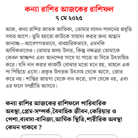
কন্যা রাশির আজকের রাশিফল
৭ মে ২০২৫
আজ, কন্যা রাশির জাতক জাতিকা, তোমার লালন-পালনের প্রবৃত্তি
সবার আগে। তুমি হয়তো কাউকে সাহায্য করার জন্য আহ্বান
জানাচ্ছ—আবেগগতভাবে, ব্যবহারিকভাবে, এমনকি
আর্থিকভাবেও। তোমার হৃদয় উদার, কিন্তু নক্ষত্ররা তোমাকে
কেবল স্বাচ্ছন্দ্য এবং আনন্দের সাথে যা পারো তা দিতে উৎসাহিত
করে। যদি দান করার কাজটি বোঝার মতো মনে হয়, তাহলে এক
পা পিছিয়ে এসো। প্রকৃত উদারতা উৎসাহ থেকে আসে, জোর
করে নয়। শান্তির জায়গা থেকে দান করো, চাপ থেকে নয়, এবং
এর ফলে সম্প্রীতি আসবে।
কন্যা রাশির আজকের রাশিফলে পারিবারিক
অবস্থা,প্রেম-সম্পর্ক,বৈবাহিক জীবন,কেরিয়ার ও
পেশা,ব্যবসা-বানিজ্য,আর্থিক স্থিতি,শারীরিক অবস্থা
কেমন থাকবে ?