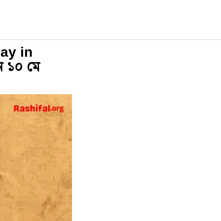
ay in
ন ১০ মে