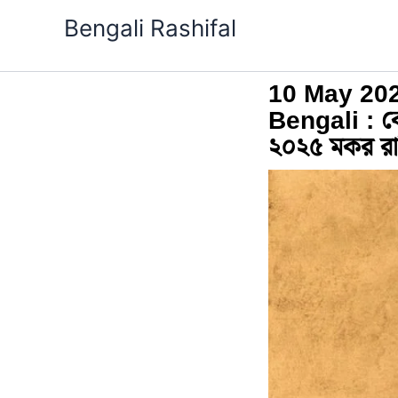
Skip
Bengali Rashifal
to
content
10 May 202
Bengali : ক
২০২৫ মকর র