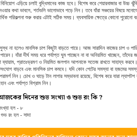
য়োগ এড়িয়ে চলাই বুদ্ধিমানের কাজ হবে। বিশেষ করে শেয়ারবাজার বা উচ্চ ঝুঁকিপূ
ার কথা ভাবলে, শর্তগুলি ভালোভাবে পড়ে নিন। তবে যাঁরা সঞ্চয়ের বিষয়ে মনোযোগ
আর্থিক পরিকল্পনা শুরু করার এটাই সঠিক সময়। ব্যবসায়িক ক্ষেত্রে কোনো পুরোনো 
।
সুস্থ না হলেও মানসিক চাপ কিছুটা বাড়তে পারে। আজ সারাদিন কাজের চাপ ও পার
পারেন। যাঁরা দীর্ঘ সময় ধরে পর্যাপ্ত ঘুম পাচ্ছেন না বা অনিয়মিত খাচ্ছেন, তাঁদে
 ব্যায়াম, প্রাতঃভ্রমণ ও নিয়মিত জলপান আপনাকে সতেজ রাখতে সাহায্য করবে।
নঃসংযোগ বাড়বে এবং মানসিক চাপ কমবে। যদি কোন পেটের সমস্যা বা হজমের সমস্যা
ামর্শ নিন। চোখ ও ঘাড়ে টান লাগার সম্ভাবনা রয়েছে, বিশেষ করে যারা ল্যাপট
োন এবং পর্যাপ্ত বিশ্রাম নিন।
আজকের দিনের শুভ সংখ্যা ও শুভ রং কি ?
ংখ্যা হল - ৮
শুভ রং হল - সাদা