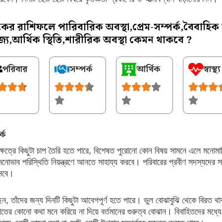
 রাশিফলে পারিবারিক অবস্থা,প্রেম-সম্পর্ক,বৈবাহিক
জ্য,আর্থিক স্থিতি,শারীরিক অবস্থা কেমন থাকবে ?
পরিবার
সম্পর্ক
আর্থিক
স্বাস্থ্য
্ক
ক্ষেত্রে কিছুটা চাপ তৈরি হতে পারে, বিশেষত পুরোনো কোন বিষয় সামনে এলে মনোম
োভাব পরিস্থিতি নিয়ন্ত্রণে আনতে সাহায্য করবে। পরিবারের প্রবীণ সদস্যদের স
আনবে।
য়েছেন, তাঁদের জন্য দিনটি কিছুটা আবেগপূর্ণ হতে পারে। ভুল বোঝাবুঝি থেকে বিরত
র কোনো কথা মনে করিয়ে না দিয়ে বর্তমানের গুরুত্ব বোঝান। বিবাহিতদের মধ্যে