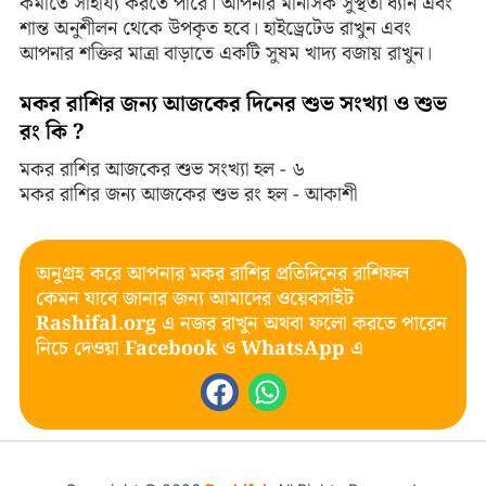
কমাতে সাহায্য করতে পারে। আপনার মানসিক সুস্থতা ধ্যান এবং
শান্ত অনুশীলন থেকে উপকৃত হবে। হাইড্রেটেড রাখুন এবং
আপনার শক্তির মাত্রা বাড়াতে একটি সুষম খাদ্য বজায় রাখুন।
মকর রাশির জন্য আজকের দিনের শুভ সংখ্যা ও শুভ
রং কি ?
মকর রাশির আজকের শুভ সংখ্যা হল - ৬
মকর রাশির জন্য আজকের শুভ রং হল - আকাশী
অনুগ্রহ করে আপনার মকর রাশির প্রতিদিনের রাশিফল
কেমন যাবে জানার জন্য আমাদের ওয়েবসাইট
Rashifal.org
এ নজর রাখুন অথবা ফলো করতে পারেন
নিচে দেওয়া
Facebook
ও
WhatsApp
এ
F
W
a
h
c
a
e
t