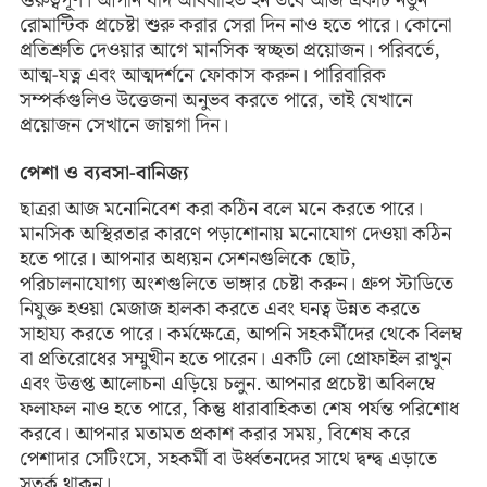
গুরুত্বপূর্ণ। আপনি যদি অবিবাহিত হন তবে আজ একটি নতুন
রোমান্টিক প্রচেষ্টা শুরু করার সেরা দিন নাও হতে পারে। কোনো
প্রতিশ্রুতি দেওয়ার আগে মানসিক স্বচ্ছতা প্রয়োজন। পরিবর্তে,
আত্ম-যত্ন এবং আত্মদর্শনে ফোকাস করুন। পারিবারিক
সম্পর্কগুলিও উত্তেজনা অনুভব করতে পারে, তাই যেখানে
প্রয়োজন সেখানে জায়গা দিন।
পেশা ও ব্যবসা-বানিজ্য
ছাত্ররা আজ মনোনিবেশ করা কঠিন বলে মনে করতে পারে।
মানসিক অস্থিরতার কারণে পড়াশোনায় মনোযোগ দেওয়া কঠিন
হতে পারে। আপনার অধ্যয়ন সেশনগুলিকে ছোট,
পরিচালনাযোগ্য অংশগুলিতে ভাঙ্গার চেষ্টা করুন। গ্রুপ স্টাডিতে
নিযুক্ত হওয়া মেজাজ হালকা করতে এবং ঘনত্ব উন্নত করতে
সাহায্য করতে পারে। কর্মক্ষেত্রে, আপনি সহকর্মীদের থেকে বিলম্ব
বা প্রতিরোধের সম্মুখীন হতে পারেন। একটি লো প্রোফাইল রাখুন
এবং উত্তপ্ত আলোচনা এড়িয়ে চলুন. আপনার প্রচেষ্টা অবিলম্বে
ফলাফল নাও হতে পারে, কিন্তু ধারাবাহিকতা শেষ পর্যন্ত পরিশোধ
করবে। আপনার মতামত প্রকাশ করার সময়, বিশেষ করে
পেশাদার সেটিংসে, সহকর্মী বা উর্ধ্বতনদের সাথে দ্বন্দ্ব এড়াতে
সতর্ক থাকুন।