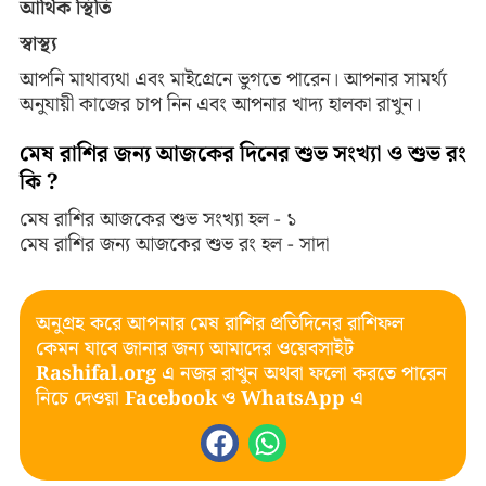
আর্থিক স্থিতি
স্বাস্থ্য
আপনি মাথাব্যথা এবং মাইগ্রেনে ভুগতে পারেন। আপনার সামর্থ্য
অনুযায়ী কাজের চাপ নিন এবং আপনার খাদ্য হালকা রাখুন।
মেষ রাশির জন্য আজকের দিনের শুভ সংখ্যা ও শুভ রং
কি ?
মেষ রাশির আজকের শুভ সংখ্যা হল - ১
মেষ রাশির জন্য আজকের শুভ রং হল - সাদা
অনুগ্রহ করে আপনার মেষ রাশির প্রতিদিনের রাশিফল
কেমন যাবে জানার জন্য আমাদের ওয়েবসাইট
Rashifal.org
এ নজর রাখুন অথবা ফলো করতে পারেন
নিচে দেওয়া
Facebook
ও
WhatsApp
এ
F
W
a
h