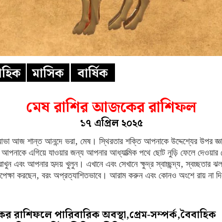
তাহিক
মাসিক
বার্ষিক
মেষ রাশির আজকের রাশিফল
১৭ এপ্রিল ২০২৫
য়া আভা আজ শান্ত আনন্দে ভরা, মেষ। স্থিরতার শক্তি আপনাকে উদ্দেশ্যের উপর জ
পনাকে এগিয়ে যাওয়ার জন্য আপনার আধ্যাত্মিক পথে ছোট নুড়ি ফেলে দেওয়ার চে
খুন এবং আপনার হৃদয় খুলুন। এখানে এবং সেখানে ক্ষুদ্র স্বাচ্ছন্দ্য, স্বচ্ছতার ঝ
েক্ষা করছেন, বরং অপ্রত্যাশিতভাবে। আরাম করুন এবং কোনও অংশে রায় না দিয
 রাশিফলে পারিবারিক অবস্থা,প্রেম-সম্পর্ক,বৈবাহিক