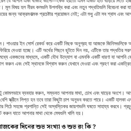
েন যে আপনি একা থাকাই ভালো—কেউ হয়তো এমন একটি হাত বাড়িয়ে দিতে ইচ্ছ
। মূল বিষয় হল নীরব কলগুলি উপলব্ধি করা এবং নতুন পদ্ধতিগুলি বিবেচনা করা যা
়ের জন্য আক্রমণাত্মক প্রচেষ্টার প্রয়োজন নেই; এটা শুধু এটা সব শ্বাস এবং আ
ুন। পাওয়ার ইন সোর্স রেকর্ড করে একটি নিছক অনুগ্রহ যা আজকে জিনিসগুলিকে
ফিরিয়ে দেওয়া হচ্ছে। এটি অর্থের পিছনে ছুটতে দিন নয়, এটিকে তার পদ্ধতির স
 মধ্যে একজনের মাধ্যমে, একটি যৌথ উদ্যোগ বা এমনকি একটি ধারণা যা আপনি ক
ভাগ করুন এবং সেই স্থানকে বিশ্বাস করুন যেখানে দেওয়া এবং গ্রহণ করা একত্রি
কোমলভাবে ব্যবহার করুন, সম্ভবত আপনার মাথা, চোখ এবং ঘাড়ের অংশে। আপনি
ুব বেশি স্ক্রীনে লিপ্ত হন তবে তারা কিছুটা চাপ অনুভব করতে পারে। একটি হালকা 
নার পিঠে সহজে প্রশান্তি সেই অস্বস্তিকর জায়গাগুলি ঘষতে সাহায্য করবে। প্রচু
েট করুন যাতে আপনার মাথা থেকে মেঘগুলি খালি হয়।
আজকের দিনের শুভ সংখ্যা ও শুভ রং কি ?