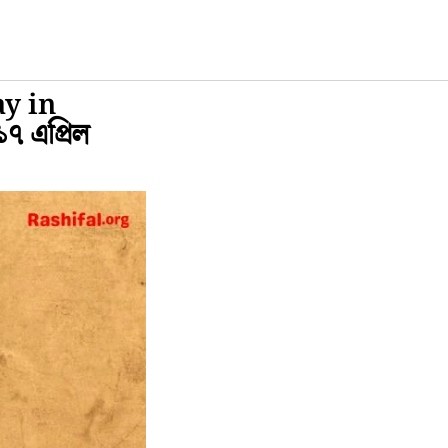
ay in
৭ এপ্রিল