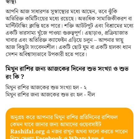
স্বাস্থ্য
আপনি আজ সাধারণত সুস্বাস্থ্যের মধ্যে আছেন, তবে ঝুঁকি
অতিরিক্ত কমিটিংয়ের মধ্যে রয়েছে। অত্যধিক সামাজিকীকরণ বা
মাল্টিটাস্কিং ক্লান্তি হতে পারে। শক্তি আউটপুট এবং বিশ্রামের মধ্যে
একটি ভারসাম্য খুঁজে পাওয়া গুরুত্বপূর্ণ। এছাড়াও, প্রক্রিয়াজাত
খাবার এবং অতিরিক্ত ক্যাফেইন এড়িয়ে চলুন – আপনার স্নায়ু
আজ কিছুটা সংবেদনশীল। একটি ছোট ঘুম বা একটি হালকা ধ্যান
সেশন অবিশ্বাস্যভাবে উপকারী হতে পারে।
মিথুন রাশির জন্য আজকের দিনের শুভ সংখ্যা ও শুভ
রং কি ?
মিথুন রাশির আজকের শুভ সংখ্যা হল - ২
মিথুন রাশির জন্য আজকের শুভ রং হল - নীল
অনুগ্রহ করে আপনার মিথুন রাশির প্রতিদিনের রাশিফল
কেমন যাবে জানার জন্য আমাদের ওয়েবসাইট
Rashifal.org
এ নজর রাখুন অথবা ফলো করতে পারেন
নিচে দেওয়া
Facebook
ও
WhatsApp
এ