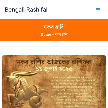
Skip
Bengali Rashifal
to
content
মকর রাশি
Home
মকর রাশি
১১
জুলাই
২০২৫
মকর
রাশির
আজকের
রাশিফল
(Makar
Rashi