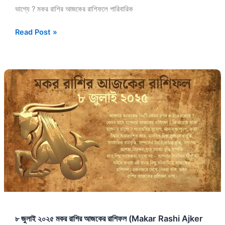
ভাগ্যে ? মকর রাশির আজকের রাশিফলে পারিবারিক
Read Post »
৮
জুলাই
২০২৫
মকর
রাশির
আজকের
রাশিফল
(Makar
Rashi
Ajker
Rashifal
Today
৮ জুলাই ২০২৫ মকর রাশির আজকের রাশিফল (Makar Rashi Ajker
In